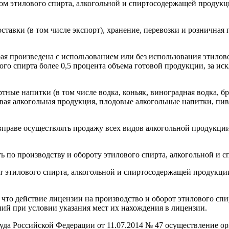
вом этилового спирта, алкогольной и спиртосодержащей продукц
ставки (в том числе экспорт), хранение, перевозки и розничная
я произведена с использованием или без использования этилово
о спирта более 0,5 процента объема готовой продукции, за ис
тные напитки (в том числе водка, коньяк, виноградная водка, бр
я алкогольная продукция, плодовые алкогольные напитки, пиво 
и вправе осуществлять продажу всех видов алкогольной продукц
ость по производству и обороту этилового спирта, алкогольной
 этилового спирта, алкогольной и спиртосодержащей продукции 
 что действие лицензии на производство и оборот этилового сп
ний при условии указания мест их нахождения в лицензии.
а Российской Федерации от 11.07.2014 № 47 осуществление орг