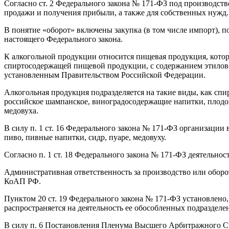
Согласно ст. 2 Федерального закона № 171-ФЗ под производст
продажи и получения прибыли, а также для собственных нужд.
В понятие «оборот» включены закупка (в том числе импорт), по
настоящего Федерального закона.
К алкогольной продукции относится пищевая продукция, котора
спиртосодержащей пищевой продукции, с содержанием этиловог
установленным Правительством Российской Федерации.
Алкогольная продукция подразделяется на такие виды, как спир
российское шампанское, виноградосодержащие напитки, плодова
медовуха.
В силу п. 1 ст. 16 Федерального закона № 171-ФЗ организаци
пиво, пивные напитки, сидр, пуаре, медовуху.
Согласно п. 1 ст. 18 Федерального закона № 171-ФЗ деятельн
Административная ответственность за производство или оборот
КоАП РФ.
Пунктом 20 ст. 19 Федерального закона № 171-ФЗ установлено,
распространяется на деятельность ее обособленных подразделе
В силу п. 6 Постановления Пленума Высшего Арбитражного Суд