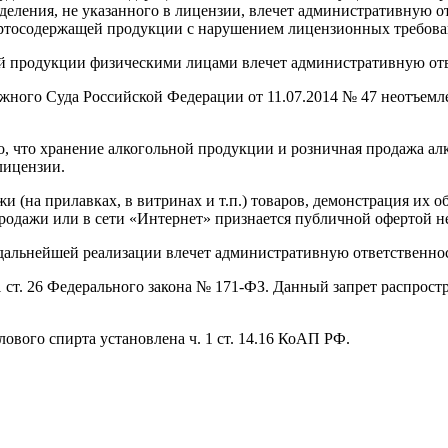
деления, не указанного в лицензии, влечет административную от
пиртосодержащей продукции с нарушением лицензионных требова
 продукции физическими лицами влечет административную ответ
жного Суда Российской Федерации от 11.07.2014 № 47 неотъемл
о, что хранение алкогольной продукции и розничная продажа а
лицензии.
ажи (на прилавках, в витринах и т.п.) товаров, демонстрация их
 продажи или в сети «Интернет» признается публичной офертой н
альнейшей реализации влечет административную ответственност
 ст. 26 Федерального закона № 171-ФЗ. Данный запрет распростр
вого спирта установлена ч. 1 ст. 14.16 КоАП РФ.